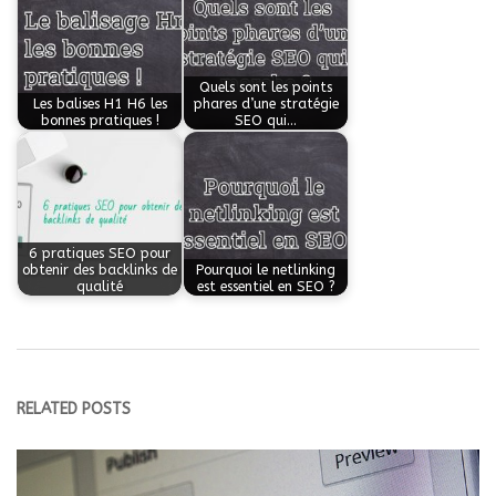
Quels sont les points
Les balises H1 H6 les
phares d’une stratégie
bonnes pratiques !
SEO qui…
6 pratiques SEO pour
obtenir des backlinks de
Pourquoi le netlinking
qualité
est essentiel en SEO ?
RELATED POSTS