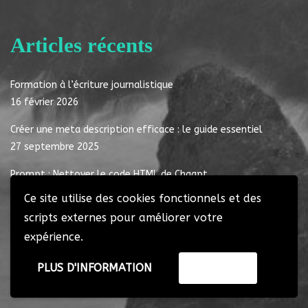
Articles récents
Formation à l’écriture journalistique
16 février 2026
Créer une meta description efficace : le guide essentiel
27 septembre 2025
Prompt : Nettoyer le code HTML de Chagpt
21 août 2025
Ce site utilise des cookies fonctionnels et des
scripts externes pour améliorer votre
Les 7 clés pour créer un contenu BtoB qui captive votre
expérience.
audience professionnelle
10 octobre 2023
PLUS D'INFORMATION
ACCEPTER