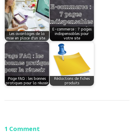
E-commerce : 7 pages
Les avantages de la
indispensables pour
mise en place d'un site…
votre site
Page FAQ : les bonnes
Rédactions de fiches
pratiques pour la réussir
produits
1 Comment