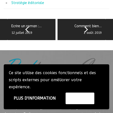
Stratégie éditoriale
Ecrire un roman :…
Comment bien…
12 juillet 2019
2 août 2019
Ce site utilise des cookies fonctionnels et des
scripts externes pour améliorer votre
Le site internet redigeons.com est né suite à une solide
expérience.
expérience de plusieurs années dans la rédaction web. Ayant
déjà un réseau des sites web d’actualités dont les
PLUS D'INFORMATION
ACCEPTER
thématiques sont variées (Tourisme, Aviation, Société,
Culture, webmarketing, assurance, etc.), l’agence de rédaction