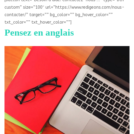
custom” size=”100″ url=”https://www.redigeons.com/nous-
contacter/” target=”” bg_color=”” bg_hover_color=””
txt_color=”” txt_hover_color=””]
Pensez en anglais