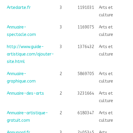
Artedarte.fr
3
1191031
Arts et
culture
Annuaire-
3
1169075
Arts et
spectacle.com
culture
http://www.guide-
3
1376432
Arts et
artistique.com/ajouter-
culture
site.html
Annuaire-
2
5869705
Arts et
graphique.com
culture
Annuaire-des-arts
2
3231664
Arts et
culture
Annuaire-artistique-
2
6180347
Arts et
gratuit.com
culture
Annunord.fr
3
2405345
Arts