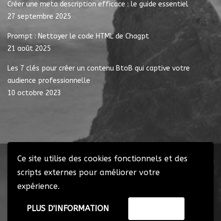
Créer une meta description efficace : le guide essentiel
27 septembre 2025
Prompt : Nettoyer le code HTML de Chagpt
21 août 2025
Les 7 clés pour créer un contenu BtoB qui captive votre
audience professionnelle
10 octobre 2023
Ce site utilise des cookies fonctionnels et des
Copyright ® Redigeons.com 2023 – Tous droits réservés
scripts externes pour améliorer votre
expérience.
Rédaction de contenus
Plan de site
Mentions légales
Nos
partenaires
PLUS D'INFORMATION
ACCEPTER