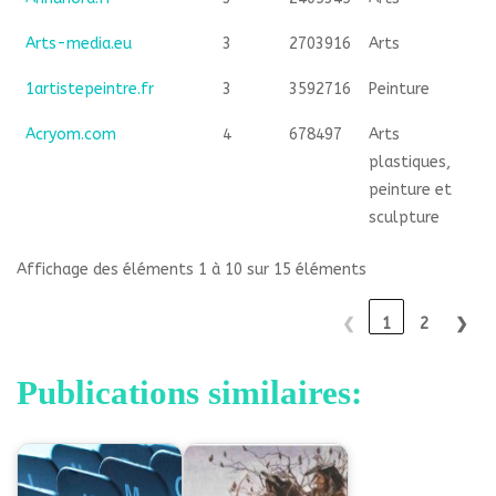
Arts-media.eu
3
2703916
Arts
1artistepeintre.fr
3
3592716
Peinture
Acryom.com
4
678497
Arts
plastiques,
peinture et
sculpture
Affichage des éléments 1 à 10 sur 15 éléments
❮
1
2
❯
Publications similaires: